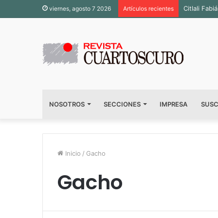
Citlali Fa
viernes, agosto 7 2026
Artículos recientes
NOSOTROS
SECCIONES
IMPRESA
SUSC
Inicio
/
Gacho
Gacho