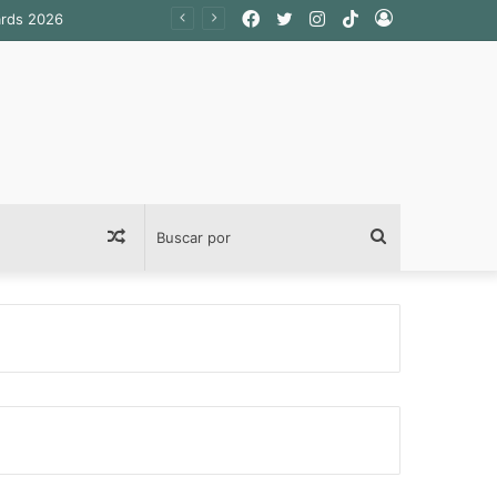
Facebook
Twitter
Instagram
TikTok
Acceso
ards 2026
Publicación
Buscar
al
por
azar