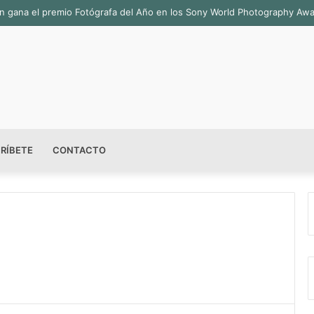
bián gana el premio Fotógrafa del Año en los Sony World Photography Aw
RÍBETE
CONTACTO