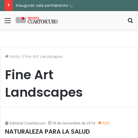
Inauguran sala permanente «Pedro Valtierra» en la Fototeca de Zacatecas
Menú
B
p
Inicio
/
Fine Art Landscapes
Fine Art
Landscapes
Editorial Cuartoscuro
19 de noviembre de 2014
532
NATURALEZA PARA LA SALUD