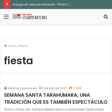
Inauguran sala permanente «Pedro Valtierra» en la Fototeca de Zacatecas
Menú
B
p
Inicio
/
fiesta
fiesta
Editorial Cuartoscuro
2 de abril de 2021
3.308
SEMANA SANTA TARAHUMARA, UNA
TRADICIÓN QUE ES TAMBIÉN ESPECTÁCULO
Texto y fotos por Adriana Balderrama La comunidad Tarahumara