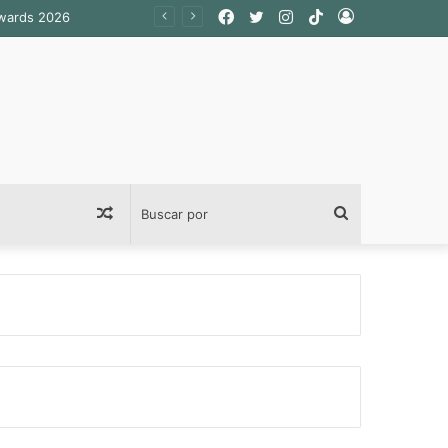
Facebook
Twitter
Instagram
TikTok
Acceso
Awards 2026
Publicación
Buscar
al
por
azar