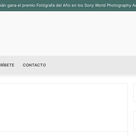
Fabián gana el premio Fotógrafa del Año en los Sony World Photography 
RÍBETE
CONTACTO