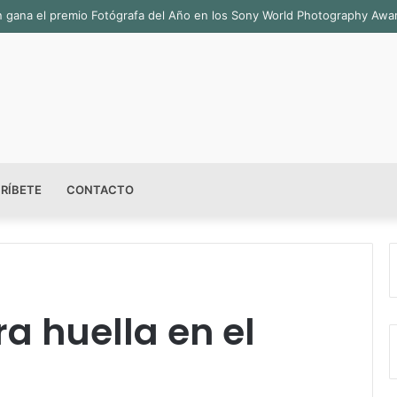
ián gana el premio Fotógrafa del Año en los Sony World Photography Aw
RÍBETE
CONTACTO
a huella en el