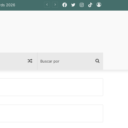
Facebook
Twitter
Instagram
TikTok
Acceso
ards 2026
Publicación
Buscar
al
por
azar