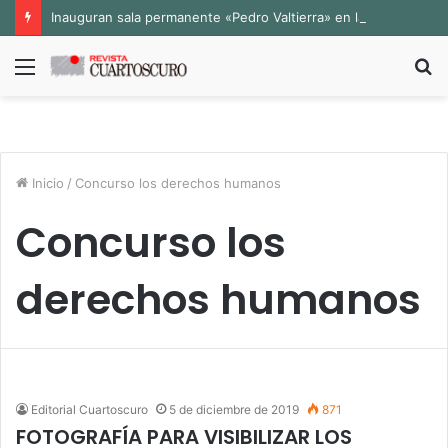
Inauguran sala permanente «Pedro Valtierra» en la Fototeca de Zacatecas
Menú
B
p
Inicio
/
Concurso los derechos humanos
Concurso los
derechos humanos
Editorial Cuartoscuro
5 de diciembre de 2019
871
FOTOGRAFÍA PARA VISIBILIZAR LOS