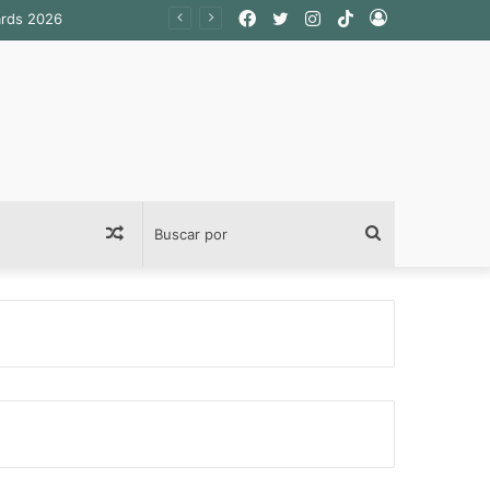
Facebook
Twitter
Instagram
TikTok
Acceso
ards 2026
Publicación
Buscar
al
por
azar