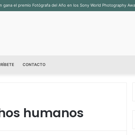
bián gana el premio Fotógrafa del Año en los Sony World Photography Aw
RÍBETE
CONTACTO
chos humanos