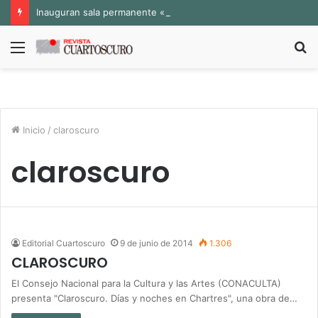
Inauguran sala permanente «Pedro Valtierra» en la Fototeca de Zacatecas
Menú
B
p
Inicio
/
claroscuro
claroscuro
Editorial Cuartoscuro
9 de junio de 2014
1.306
CLAROSCURO
El Consejo Nacional para la Cultura y las Artes (CONACULTA)
presenta "Claroscuro. Días y noches en Chartres", una obra de…