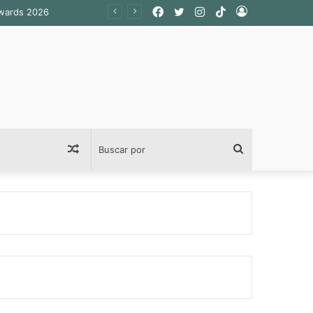
Facebook
Twitter
Instagram
TikTok
Acceso
Awards 2026
Publicación
Buscar
al
por
azar