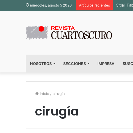
Citlali 
miércoles, agosto 5 2026
Artículos recientes
NOSOTROS
SECCIONES
IMPRESA
SUSC
Inicio
/
cirugía
cirugía