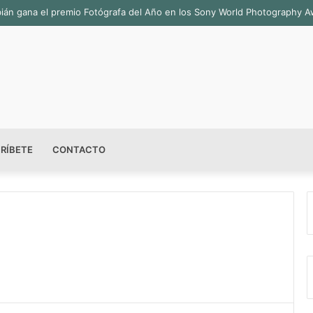
Fabián gana el premio Fotógrafa del Año en los Sony World Photography 
RÍBETE
CONTACTO