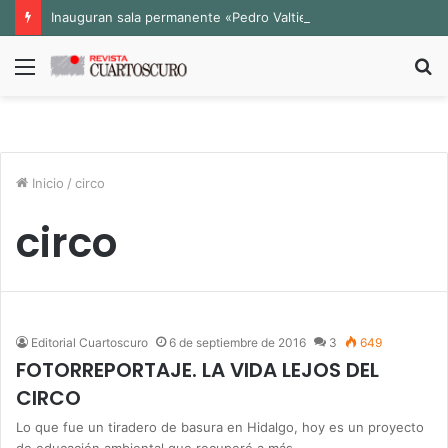
Inauguran sala permanente «Pedro Valtierra» en la Fototeca de Zacatecas
Menú
B
p
Inicio
/
circo
circo
Editorial Cuartoscuro
6 de septiembre de 2016
3
649
FOTORREPORTAJE. LA VIDA LEJOS DEL
CIRCO
Lo que fue un tiradero de basura en Hidalgo, hoy es un proyecto
de educación ambiental que recuperó a más…