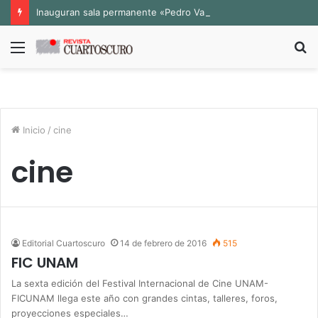
Inauguran sala permanente «Pedro Valtierra» en la Fototeca de Zacatecas
Menú
B
p
Inicio
/
cine
cine
Editorial Cuartoscuro
14 de febrero de 2016
515
FIC UNAM
La sexta edición del Festival Internacional de Cine UNAM-
FICUNAM llega este año con grandes cintas, talleres, foros,
proyecciones especiales…