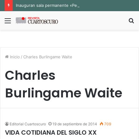
Inauguran sala permanente «Pedro Valtierra» en la Fototeca de Zacatecas
Menú
B
p
Inicio
/
Charles Burlingame Waite
Charles
Burlingame Waite
Editorial Cuartoscuro
19 de septiembre de 2014
709
VIDA COTIDIANA DEL SIGLO XX