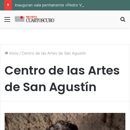
Inauguran sala permanente «Pedro Valtierra» en la Fototeca de Zacatecas
Menú
B
p
Inicio
/
Centro de las Artes de San Agustín
Centro de las Artes
de San Agustín