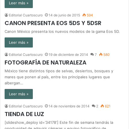
Leer más »
Editorial Cuartoscuro
14 de junio de 2015
594
CANON PRESENTA EOS 5DS Y 5DSR
Canon México presenta los nuevos modelos de la gama Eos 5D.
Leer más »
Editorial Cuartoscuro
19 de diciembre de 2014
7
580
FOTOGRAFÍA DE NATURALEZA
México tiene distintos tipos de selvas, desiertos, bosques y
mares que ponen al país, entre los principales lugares que
albergan…
Leer más »
Editorial Cuartoscuro
14 de noviembre de 2014
2
621
TIENDA DE LUZ
[slideshow_deploy id=’34178′] Este fin de semana tendrás la
oportunidad de adquirir cámaras y equipo fotográfico de