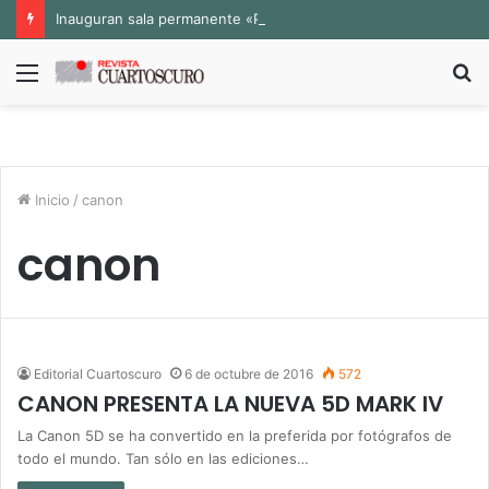
Inauguran sala permanente «Pedro Valtierra» en la Fototeca de Zacatecas
Menú
B
p
Inicio
/
canon
canon
Editorial Cuartoscuro
6 de octubre de 2016
572
CANON PRESENTA LA NUEVA 5D MARK IV
La Canon 5D se ha convertido en la preferida por fotógrafos de
todo el mundo. Tan sólo en las ediciones…