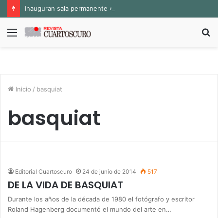
Inauguran sala permanente «Pedro Valtierra» en la Fototeca de Zacatecas
Menú
B
p
Inicio
/
basquiat
basquiat
Editorial Cuartoscuro
24 de junio de 2014
517
DE LA VIDA DE BASQUIAT
Durante los años de la década de 1980 el fotógrafo y escritor
Roland Hagenberg documentó el mundo del arte en…