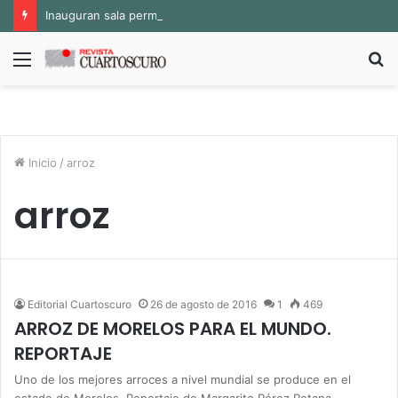
Inauguran sala permanente «Pedro Valtierra» en la Fototeca de Zacatecas
Menú
B
p
Inicio
/
arroz
arroz
Editorial Cuartoscuro
26 de agosto de 2016
1
469
ARROZ DE MORELOS PARA EL MUNDO.
REPORTAJE
Uno de los mejores arroces a nivel mundial se produce en el
estado de Morelos. Reportaje de Margarito Pérez Retana.