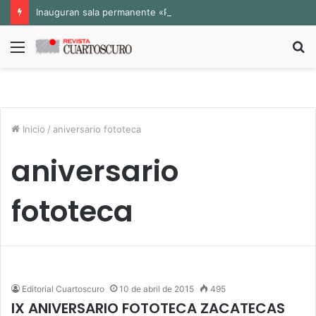
Inauguran sala permanente «Pedro Valtierra» en la Fototeca de Zacatecas
Menú
B
p
Inicio
/
aniversario fototeca
aniversario
fototeca
Editorial Cuartoscuro
10 de abril de 2015
495
IX ANIVERSARIO FOTOTECA ZACATECAS