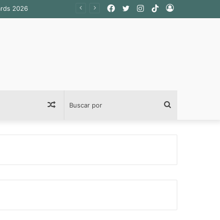
Facebook
Twitter
Instagram
TikTok
Acceso
ards 2026
Publicación
Buscar
al
por
azar