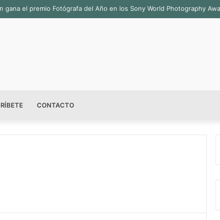
bián gana el premio Fotógrafa del Año en los Sony World Photography Aw
RÍBETE
CONTACTO