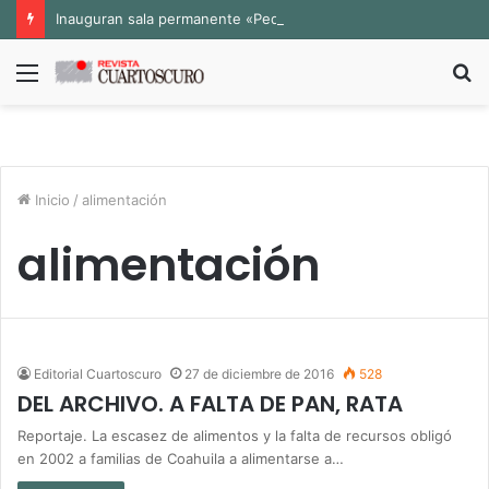
Inauguran sala permanente «Pedro Valtierra» en la Fototeca de Zacatecas
Menú
B
p
Inicio
/
alimentación
alimentación
Editorial Cuartoscuro
27 de diciembre de 2016
528
DEL ARCHIVO. A FALTA DE PAN, RATA
Reportaje. La escasez de alimentos y la falta de recursos obligó
en 2002 a familias de Coahuila a alimentarse a…