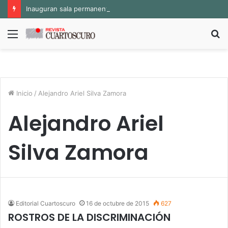
Inauguran sala permanente «Pedro Valtierra» en la Fototeca de Zacatecas
Menú
B
p
Inicio
/
Alejandro Ariel Silva Zamora
Alejandro Ariel
Silva Zamora
Editorial Cuartoscuro
16 de octubre de 2015
627
ROSTROS DE LA DISCRIMINACIÓN