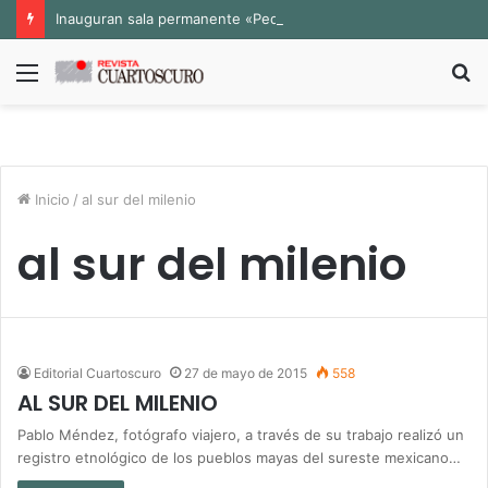
Inauguran sala permanente «Pedro Valtierra» en la Fototeca de Zacatecas
Menú
B
p
Inicio
/
al sur del milenio
al sur del milenio
Editorial Cuartoscuro
27 de mayo de 2015
558
AL SUR DEL MILENIO
Pablo Méndez, fotógrafo viajero, a través de su trabajo realizó un
registro etnológico de los pueblos mayas del sureste mexicano…