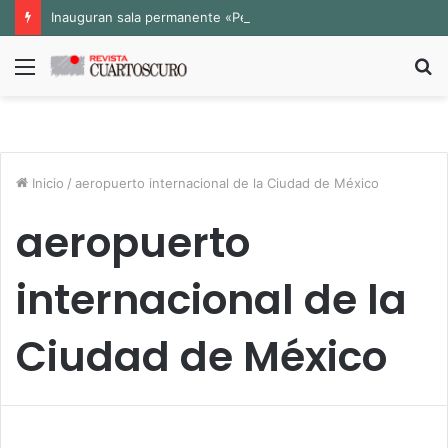
Inauguran sala permanente «Pedro Valtierra» en la Fototeca de Zacatecas
Menú
B
p
Inicio
/
aeropuerto internacional de la Ciudad de México
aeropuerto
internacional de la
Ciudad de México