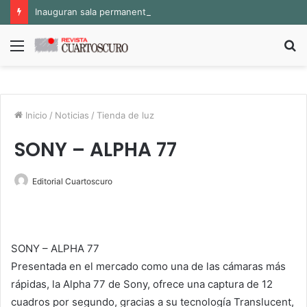
Inauguran sala permanente «Pedro Valtierra» en la Fototeca de Zacatecas
Menú
B
p
Inicio
/
Noticias
/
Tienda de luz
SONY – ALPHA 77
Editorial Cuartoscuro
SONY – ALPHA 77
Presentada en el mercado como una de las cámaras más
rápidas, la Alpha 77 de Sony, ofrece una captura de 12
cuadros por segundo, gracias a su tecnología Translucent,