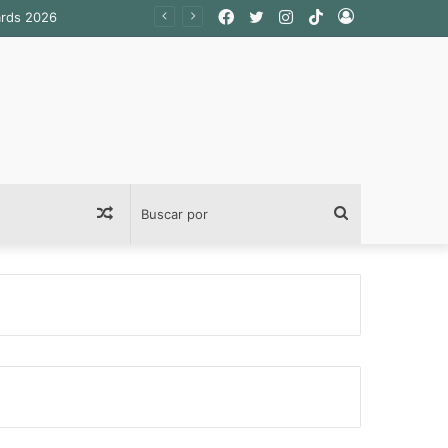
Facebook
Twitter
Instagram
TikTok
Acceso
ards 2026
Publicación
Buscar
al
por
azar