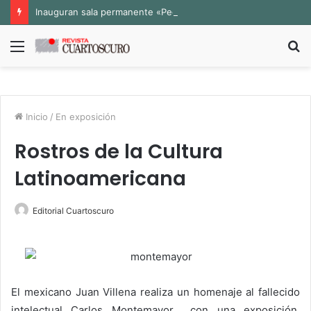
Inauguran sala permanente «Pedro Valtierra» en la Fototeca de Zacatecas
Menú
B
p
Inicio
/
En exposición
Rostros de la Cultura
Latinoamericana
Editorial Cuartoscuro
El mexicano Juan Villena realiza un homenaje al fallecido
intelectual Carlos Montemayor con una exposición