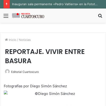
Inauguran sala permanente «Pedro Valtierra» en la Fototeca de Zacatecas
Menú
B
p
Inicio
/
Noticias
REPORTAJE. VIVIR ENTRE
BASURA
Editorial Cuartoscuro
Fotografías por Diego Simón Sánchez