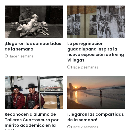
¡Llegaron las compartidas
La peregrinación
de la semana!
guadalupana inspira la
nueva exposición de Irving
Hace 1 semana
Villegas
Hace 2 semanas
Reconocen a alumno de
¡Llegaron las compartidas
Talleres Cuartoscuro por
de la semana!
mérito académico en la
Hace 2 semanas