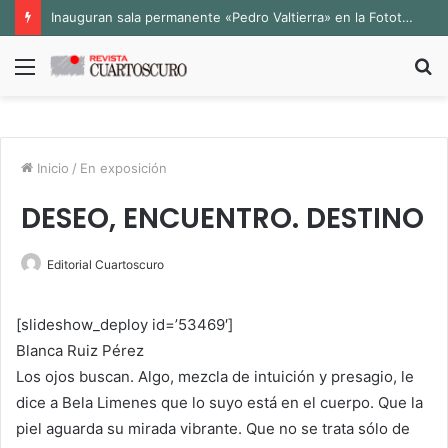
Inauguran sala permanente «Pedro Valtierra» en la Fototeca de Zacatecas
Menú
B
p
Inicio
/
En exposición
DESEO, ENCUENTRO. DESTINO
Editorial Cuartoscuro
[slideshow_deploy id=’53469′]
Blanca Ruiz Pérez
Los ojos buscan. Algo, mezcla de intuición y presagio, le
dice a Bela Limenes que lo suyo está en el cuerpo. Que la
piel aguarda su mirada vibrante. Que no se trata sólo de