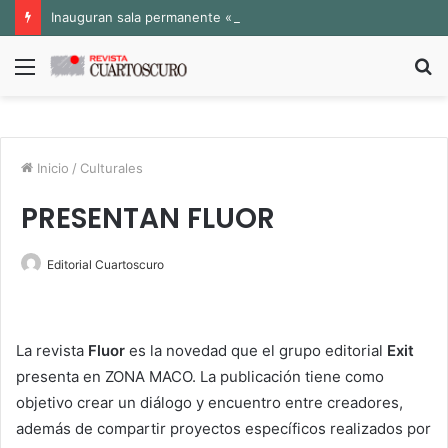
Inauguran sala permanente «Pedro Valtierra» en la Fototeca de Zacatecas
Menú
B
p
Inicio
/
Culturales
PRESENTAN FLUOR
Editorial Cuartoscuro
La revista
Fluor
es la novedad que el grupo editorial
Exit
presenta en ZONA MACO. La publicación tiene como
objetivo crear un diálogo y encuentro entre creadores,
además de compartir proyectos específicos realizados por