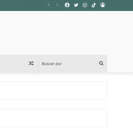
Facebook
Twitter
Instagram
TikTok
Acceso
Publicación
Buscar
al
por
azar