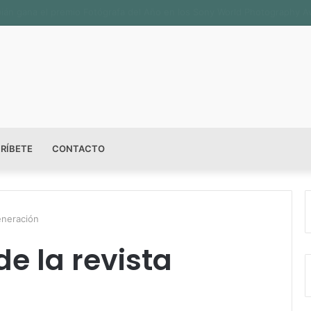
n sala permanente «Pedro Valtierra» en la Fototeca de Zacatecas
RÍBETE
CONTACTO
eneración
de la revista