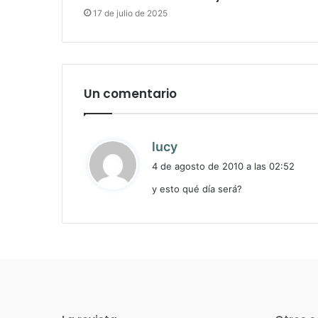
17 de julio de 2025
Un comentario
d
lucy
i
4 de agosto de 2010 a las 02:52
c
y esto qué día será?
e
: