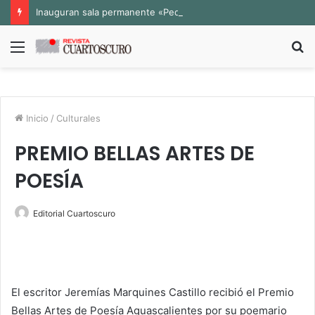
Inauguran sala permanente «Pedro Valtierra» en la Fototeca de Zacatecas
Menú
B
p
Inicio
/
Culturales
PREMIO BELLAS ARTES DE
POESÍA
Editorial Cuartoscuro
El escritor Jeremías Marquines Castillo recibió el Premio
Bellas Artes de Poesía Aguascalientes por su poemario