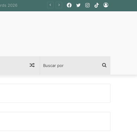
Facebook
Twitter
Instagram
TikTok
Acceso
Publicación
Buscar
al
por
azar