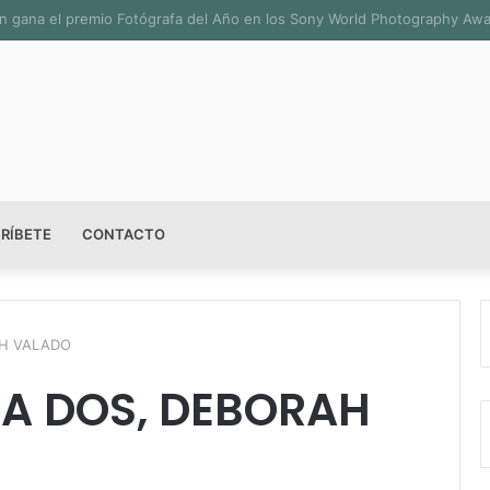
sala permanente «Pedro Valtierra» en la Fototeca de Zacatecas
RÍBETE
CONTACTO
AH VALADO
 A DOS, DEBORAH