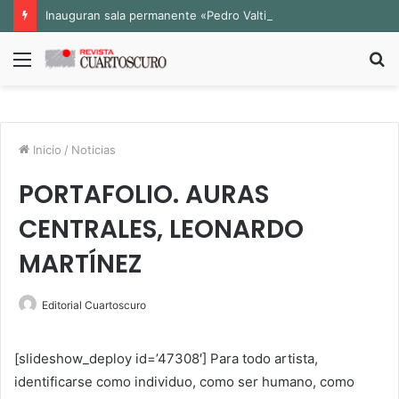
Inauguran sala permanente «Pedro Valtierra» en la Fototeca de Zacatecas
Menú
B
p
Inicio
/
Noticias
PORTAFOLIO. AURAS
CENTRALES, LEONARDO
MARTÍNEZ
Editorial Cuartoscuro
[slideshow_deploy id=’47308′] Para todo artista,
identificarse como individuo, como ser humano, como