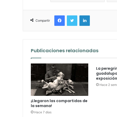
Facebook
Twitter
LinkedIn
Compartir
Publicaciones relacionadas
La peregri
guadalupan
exposición 
Hace 2 sem
¡Llegaron las compartidas de
la semana!
Hace 7 días