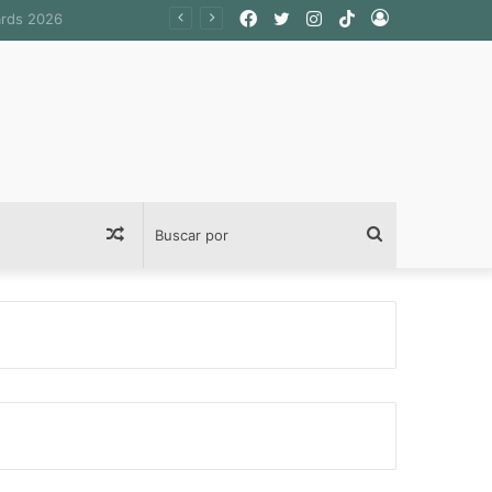
Facebook
Twitter
Instagram
TikTok
Acceso
Publicación
Buscar
al
por
azar