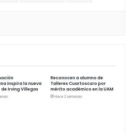
nación
Reconocen a alumno de
a inspira la nueva
Talleres Cuartoscuro por
de Irving Villegas
mérito académico en la UAM
anas
Hace 2 semanas