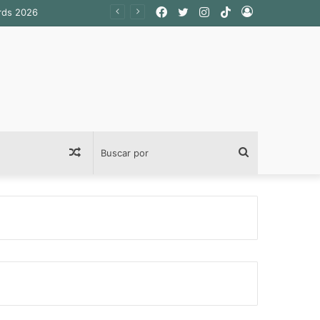
Facebook
Twitter
Instagram
TikTok
Acceso
Publicación
Buscar
al
por
azar