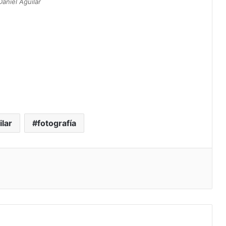
aniel Aguilar
ilar
fotografía