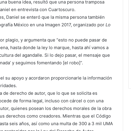
e una buena idea, resultó que una persona tramposa
niel en entrevista con Cuartoscuro.
les, Daniel se enteró que la misma persona también
tografía México en una Imagen 2017, organizado por
Lo
por plagio, y argumenta que “esto no puede pasar de
pena, hasta donde la ley lo marque, hasta ahí vamos a
cultura del agandalle. Si lo dejo pasar, el mensaje que
 nada’ y seguimos fomentando [el robo]”.
iel su apoyo y acordaron proporcionarle la información
oridades.
a de derecho de autor, que lo que se solicita es
procede de forma legal, incluso con cárcel o con una
utor, quienes posean los derechos morales de la obra
sus derechos como creadores. Mientras que el Código
hasta seis años, así como una multa de 300 a 3 mil UMA