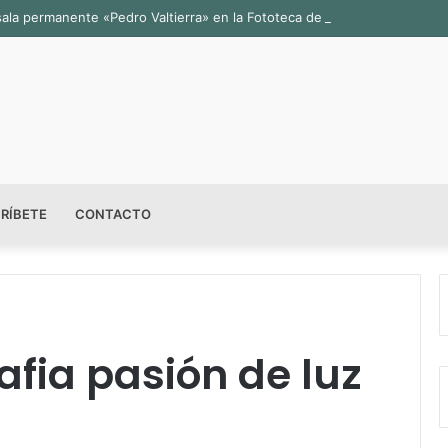
sala permanente «Pedro Valtierra» en la Fototeca de Zacatecas
RÍBETE
CONTACTO
rafia pasión de luz