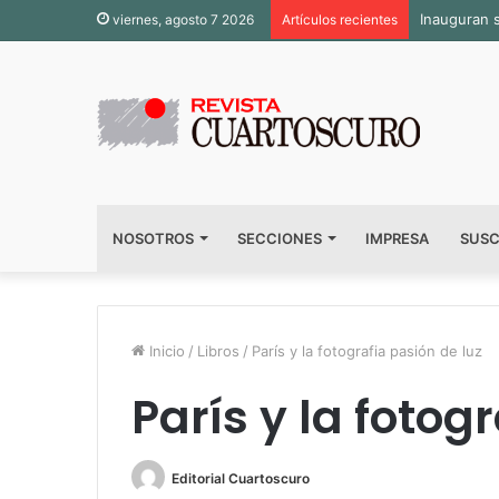
Inauguran 
viernes, agosto 7 2026
Artículos recientes
NOSOTROS
SECCIONES
IMPRESA
SUSC
Inicio
/
Libros
/
París y la fotografia pasión de luz
París y la fotog
Editorial Cuartoscuro