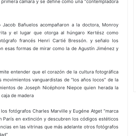
 su primera cámara y se define como una “contempladora
o Jacob Bañuelos acompañaron a la doctora, Monroy
rita y el lugar que otorga al húngaro Kertész como
tógrafo francés Henri Cartié Bressón. y señalo los
on esas formas de mirar como la de Agustín Jiménez y
ite entender que el corazón de la cultura fotográfica
s movimientos vanguardistas de “los años locos” de la
imientos de Joseph Nicéphore Niepce quien herada la
a caja de madera
los fotógrafos Charles Marville y Eugéne Atget “marca
un París en extinción y descubren los códigos estéticos
ncias en las vitrinas que más adelante otros fotógrafos
dad”