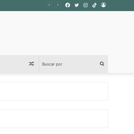
Facebook
Twitter
Instagram
TikTok
Acceso
Publicación
Buscar
al
por
azar