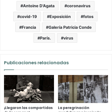
Antoine D'Agata
coronavirus
covid-19
Exposición
fotos
Francia
Galería Patricia Conde
París.
virus
Publicaciones relacionadas
¡Llegaron las compartidas
La peregrinación