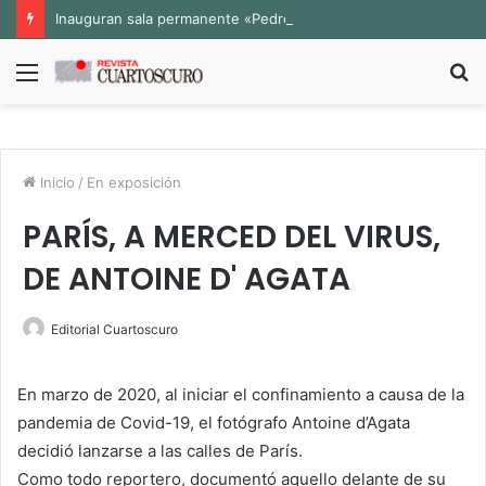
Inauguran sala permanente «Pedro Valtierra» en la Fototeca de Zacatecas
Menú
B
p
Inicio
/
En exposición
PARÍS, A MERCED DEL VIRUS,
DE ANTOINE D' AGATA
Editorial Cuartoscuro
En marzo de 2020, al iniciar el confinamiento a causa de la
pandemia de Covid-19, el fotógrafo Antoine d’Agata
decidió lanzarse a las calles de París.
Como todo reportero, documentó aquello delante de su