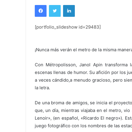
Facebook
Twitter
LinkedIn
[portfolio_slideshow id=29483]
¡Nunca más verán el metro de la misma maner
Con Métropolisson, Janol Apin transforma l
escenas llenas de humor. Su afición por los ju
a veces cándido,a menudo gracioso, pero siem
la letra.
De una broma de amigos, se inicia el proyecto 
que, un día, mientras viajaba en el metro, vio
Lenoir», (en español, «Ricardo El negro»). Est
juego fotográfico con los nombres de las esta