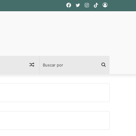
Facebook
Twitter
Instagram
TikTok
Acceso
Publicación
Buscar
al
por
azar