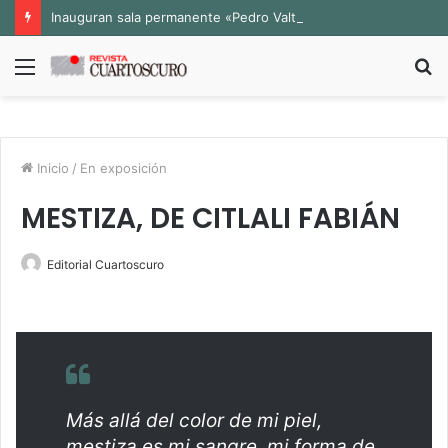
Inauguran sala permanente «Pedro Valtierra» en la Fototeca de Zacatecas
Menú
B
p
Inicio
/
En exposición
MESTIZA, DE CITLALI FABIÁN
Editorial Cuartoscuro
Más allá del color de mi piel,
mestiza es mi sangre, mi forma de