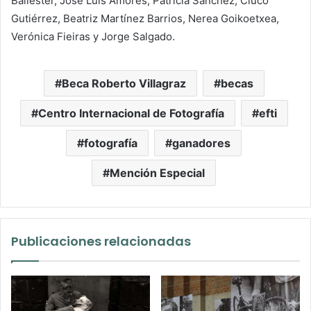
Ballester, José Luís Amores, Patricia Sánchez, Ciuco
Gutiérrez, Beatriz Martínez Barrios, Nerea Goikoetxea,
Verónica Fieiras y Jorge Salgado.
Beca Roberto Villagraz
becas
Centro Internacional de Fotografía
efti
fotografía
ganadores
Mención Especial
Publicaciones relacionadas