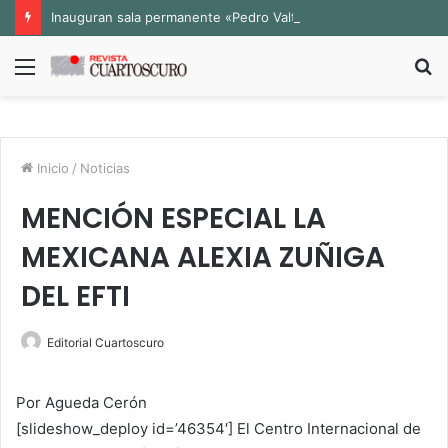
Inauguran sala permanente «Pedro Valtierra» en la Fototeca de Zacatecas
Menú
B
p
Inicio
/
Noticias
MENCIÓN ESPECIAL LA
MEXICANA ALEXIA ZUÑIGA
DEL EFTI
Editorial Cuartoscuro
Por Agueda Cerón
[slideshow_deploy id=’46354′] El Centro Internacional de