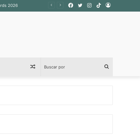
Facebook
Twitter
Instagram
TikTok
Acceso
Publicación
Buscar
al
por
azar