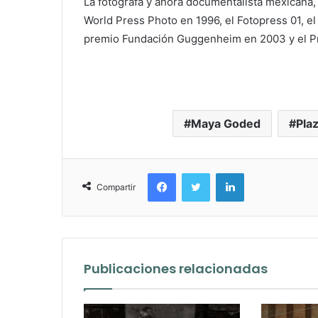
La fotógrafa y ahora documentalista mexicana, 
World Press Photo en 1996, el Fotopress 01, e
premio Fundación Guggenheim en 2003 y el Pr
Maya Goded
Plaz
Facebook
Twitter
LinkedIn
Compartir
Publicaciones relacionadas