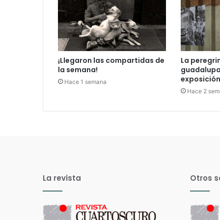
¡Llegaron las compartidas de
La peregri
la semana!
guadalupan
exposición 
Hace 1 semana
Hace 2 sem
La revista
Otros s