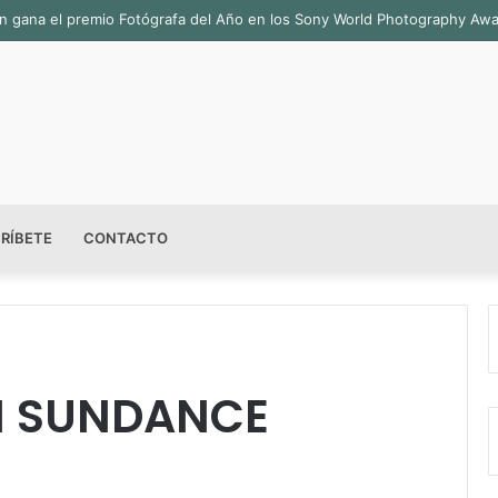
sala permanente «Pedro Valtierra» en la Fototeca de Zacatecas
RÍBETE
CONTACTO
N SUNDANCE