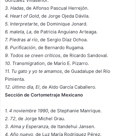
González Villaseñor.
3. Hadas
, de Alfonso Pascual Herrejón.
4. Heart of Gold
, de Jorge Ojeda Dávila.
5. Interpretarte
, de Dominique Jonard.
6. maleta, La
, de Patricia Anguiano Arteaga.
7. Piedras al río
, de Sergio Díaz Ochoa.
8. Purificación
, de Bernardo Rugama.
9. Todos se creen críticos
, de Ricardo Sandoval.
10. Transmigration
, de Mario E. Pizarro.
11. Tu gato y yo te amamos
, de Guadalupe del Río
Pimienta.
12. último día, El
, de Aldo García Caballero.
Sección de Cortometraje Mexicano
1. 4 noviembre 1990
, de Stephanie Manrique.
2. 72
, de Jorge Michel Grau.
3. Alma y Esperanza
, de Itandehui Jansen.
4. Año nuevo
, de Luz María Rodríguez Pérez.