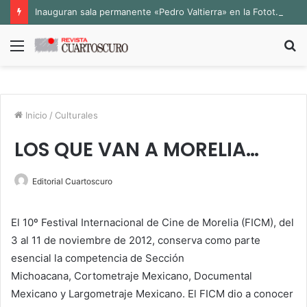
Inauguran sala permanente «Pedro Valtierra» en la Fototeca de Zacatecas
Menú
B
p
Inicio
/
Culturales
LOS QUE VAN A MORELIA…
Editorial Cuartoscuro
El 10º Festival Internacional de Cine de Morelia (FICM), del
3 al 11 de noviembre de 2012, conserva como parte
esencial la competencia de Sección
Michoacana, Cortometraje Mexicano, Documental
Mexicano y Largometraje Mexicano. El FICM dio a conocer