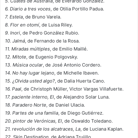
5. Cuates de Australia
, de Everardo González.
6. Diario a tres voces
, de Otilia Portillo Padua.
7. Estela
, de Bruno Varela.
8. Flor en otomí
, de Luisa Riley.
9. Inori
, de Pedro González Rubio.
10. Jalmá
, de Fernando de la Rosa.
11. Miradas múltiples
, de Emilio Maillé.
12. Mitote
, de Eugenio Polgovsky.
13. Música ocular
, de José Antonio Cordero.
14. No hay lugar lejano
, de Michelle Ibaven.
15. ¿Olvida usted algo?
, de Dalia Huerta Cano.
16. Paal
, de Christoph Müller, Victor Vargas Villafuerte.
17. paciente interno, El
, de Alejandro Solar Luna.
18. Paradero Norte
, de Daniel Ulacia.
19. Partes de una familia
, de Diego Gutiérrez.
20. pintor de Verónicas, El
, de Oswaldo Toledano.
21. revolución de los alcatraces, La
, de Luciana Kaplan.
22. Skin Destination
, de Adriana Trujillo.