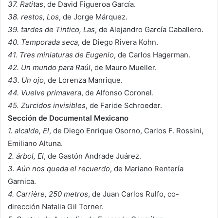
37. Ratitas
, de David Figueroa García.
38. restos, Los
, de Jorge Márquez.
39. tardes de Tintico, Las
, de Alejandro García Caballero.
40. Temporada seca
, de Diego Rivera Kohn.
41. Tres miniaturas de Eugenio
, de Carlos Hagerman.
42. Un mundo para Raúl
, de Mauro Mueller.
43. Un ojo
, de Lorenza Manrique.
44. Vuelve primavera
, de Alfonso Coronel.
45. Zurcidos invisibles
, de Faride Schroeder.
Sección de Documental Mexicano
1. alcalde, El
, de Diego Enrique Osorno, Carlos F. Rossini,
Emiliano Altuna.
2. árbol, El
, de Gastón Andrade Juárez.
3. Aún nos queda el recuerdo
, de Mariano Rentería
Garnica.
4. Carrière, 250 metros
, de Juan Carlos Rulfo, co-
dirección Natalia Gil Torner.