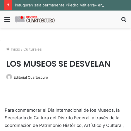
Inauguran sala permanente «Pedro Valtierra» en la Fototeca de Zacatecas
Menú
B
p
Inicio
/
Culturales
LOS MUSEOS SE DESVELAN
Editorial Cuartoscuro
Para conmemorar el Día Internacional de los Museos, la
Secretaría de Cultura del Distrito Federal, a través de la
coordinación de Patrimonio Histórico, Artístico y Cultural,