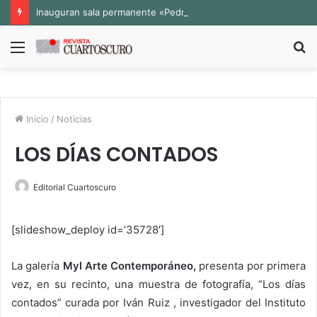
Inauguran sala permanente «Pedro Valtierra» en la Fototeca de Zacatecas
Menú
B
p
Inicio
/
Noticias
LOS DÍAS CONTADOS
Editorial Cuartoscuro
[slideshow_deploy id=’35728′]
La galería
Myl Arte Contemporáneo
,
presenta por primera
vez, en su recinto, una muestra de fotografía, “Los días
contados” curada por Iván Ruiz , investigador del Instituto