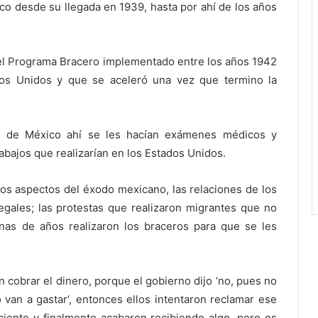
ico desde su llegada en 1939, hasta por ahí de los años
e el Programa Bracero implementado entre los años 1942
dos Unidos y que se aceleró una vez que termino la
ad de México ahí se les hacían exámenes médicos y
rabajos que realizarían en los Estados Unidos.
os aspectos del éxodo mexicano, las relaciones de los
egales; las protestas que realizaron migrantes que no
nas de años realizaron los braceros para que se les
 cobrar el dinero, porque el gobierno dijo ‘no, pues no
 van a gastar‘, entonces ellos intentaron reclamar ese
iente y finalmente acabaron recibiendo algo, pero es