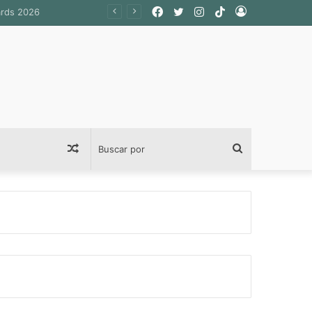
Facebook
Twitter
Instagram
TikTok
Acceso
Publicación
Buscar
al
por
azar