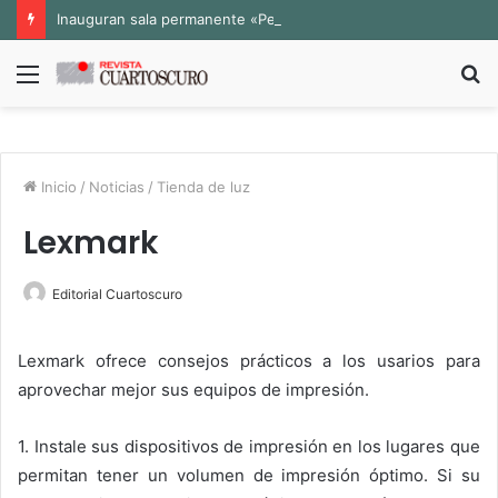
Inauguran sala permanente «Pedro Valtierra» en la Fototeca de Zacatecas
Menú
B
p
Inicio
/
Noticias
/
Tienda de luz
Lexmark
Editorial Cuartoscuro
Lexmark ofrece consejos prácticos a los usarios para
aprovechar mejor sus equipos de impresión.
1. Instale sus dispositivos de impresión en los lugares que
permitan tener un volumen de impresión óptimo. Si su