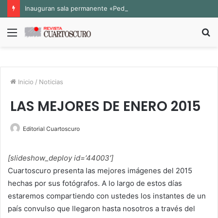
Inauguran sala permanente «Pedro Valtierra» en la Fototeca de Zacatecas
Menú
B
p
Inicio
/
Noticias
LAS MEJORES DE ENERO 2015
Editorial Cuartoscuro
[slideshow_deploy id=’44003′]
Cuartoscuro presenta las mejores imágenes del 2015
hechas por sus fotógrafos. A lo largo de estos días
estaremos compartiendo con ustedes los instantes de un
país convulso que llegaron hasta nosotros a través del