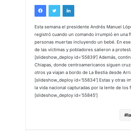
Facebook
Twitter
LinkedIn
Esta semana el presidente Andrés Manuel López
registró cuando un comando irrumpió en una fie
personas muertas incluyendo un bebé. En ese m
de las víctimas y pobladores salieron a protesta
[slideshow_deploy id=’55839′] Además, contin
Chiapas, donde centroamericanos siguen cruzan
otros ya viajan a bordo de La Bestia desde Arri
[slideshow_deploy id=’55834′] Estas y otras 
la vida nacional capturadas por la lente de los
[slideshow_deploy id=’55845′]
l