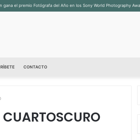
bián gana el premio Fotógrafa del Año en los Sony World Photography Aw
RÍBETE
CONTACTO
O
E CUARTOSCURO