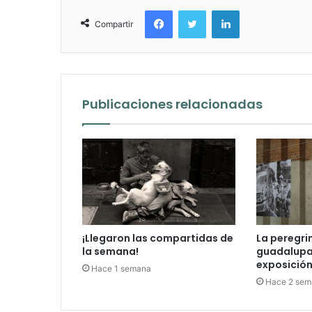
Facebook
Twitter
LinkedIn
Compartir
Publicaciones relacionadas
¡Llegaron las compartidas de
La peregri
la semana!
guadalupan
exposición 
Hace 1 semana
Hace 2 sem