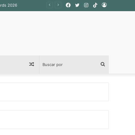
Facebook
Twitter
Instagram
TikTok
Acceso
ards 2026
Publicación
Buscar
al
por
azar