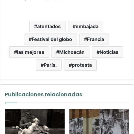
atentados
embajada
Festival del globo
Francia
las mejores
Michoacán
Noticias
París.
protesta
Publicaciones relacionadas