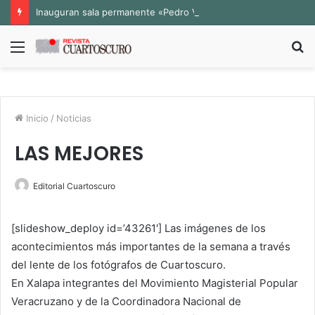
Inauguran sala permanente «Pedro Valtierra» en la Fototeca de Zacatecas
Menú
B
p
Inicio
/
Noticias
LAS MEJORES
Editorial Cuartoscuro
[slideshow_deploy id=’43261′] Las imágenes de los
acontecimientos más importantes de la semana a través
del lente de los fotógrafos de Cuartoscuro.
En Xalapa integrantes del Movimiento Magisterial Popular
Veracruzano y de la Coordinadora Nacional de