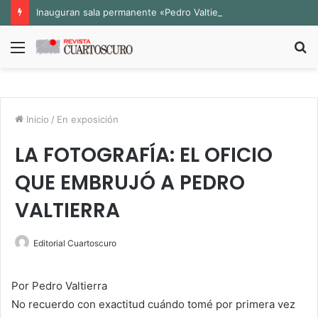
Inauguran sala permanente «Pedro Valtierra» en la Fototeca de Zacatecas
Menú
B
p
Inicio
/
En exposición
LA FOTOGRAFÍA: EL OFICIO
QUE EMBRUJÓ A PEDRO
VALTIERRA
Editorial Cuartoscuro
Por Pedro Valtierra
No recuerdo con exactitud cuándo tomé por primera vez