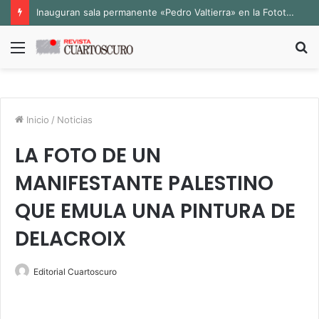
Inauguran sala permanente «Pedro Valtierra» en la Fototeca de Zacatecas
Menú
B
p
Inicio
/
Noticias
LA FOTO DE UN
MANIFESTANTE PALESTINO
QUE EMULA UNA PINTURA DE
DELACROIX
Editorial Cuartoscuro